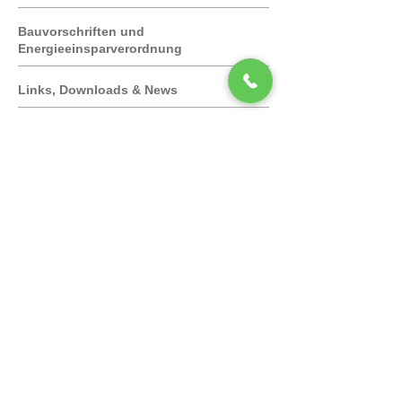
Bauvorschriften und
Energieeinsparverordnung
Links, Downloads & News
Kontaktieren Sie uns
Wärmeleitfähigkeit - Hier
Klicken
Fenster Kennzahlen
- Hier Klicken
Passivhaus - Hier Klicken
Siehe auch: