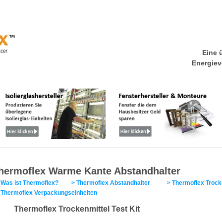
Eine 
Energiev
as ist Thermoflex?
Energieeinsparverordnung
Warme Ka
hermoflex Warme Kante Abstandhalter
 Was ist Thermoflex?
>
Thermoflex Abstandhalter
>
Thermoflex Trocke
>
Thermoflex Verpackungseinheiten
Thermoflex Trockenmittel Test Kit