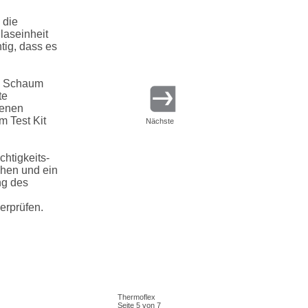
 die
glaseinheit
tig, dass es
en Schaum
te
senen
m Test Kit
Nächste
chtigkeits-
chen und ein
ng des
erprüfen.
Thermoflex
Seite 5 von 7