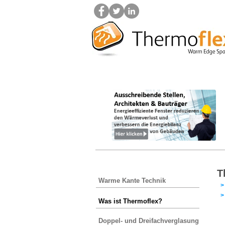
Home
Warme Kante Technik
W
T
Warme Kante Technik
>
Was ist Thermoflex?
Doppel- und Dreifachverglasung