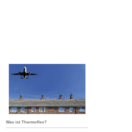
Bis zu 2 dB reduzierter Lärm
Fenster mit Warme Kante
Abstandhalter sind ideal wenn es
um Schalldämmung geht. Sie
absorbieren mehr Schall als
traditionelle Fenster.
Was ist Thermoflex?